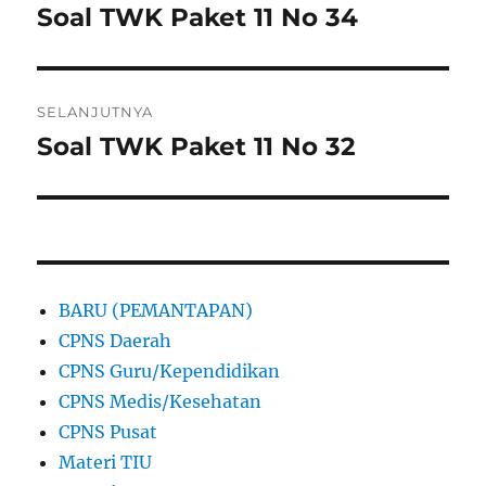
pos
Soal TWK Paket 11 No 34
Pos
sebelumnya:
SELANJUTNYA
Soal TWK Paket 11 No 32
Pos
berikutnya:
BARU (PEMANTAPAN)
CPNS Daerah
CPNS Guru/Kependidikan
CPNS Medis/Kesehatan
CPNS Pusat
Materi TIU