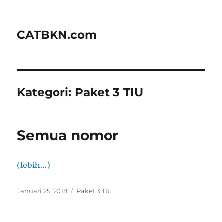
CATBKN.com
Kategori:
Paket 3 TIU
Semua nomor
(lebih…)
Diposkan
Kategori
Januari 25, 2018
Paket 3 TIU
pada