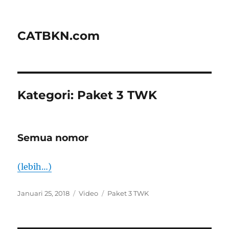
CATBKN.com
Kategori:
Paket 3 TWK
Semua nomor
(lebih…)
Diposkan
Format
Kategori
Januari 25, 2018
Video
Paket 3 TWK
pada