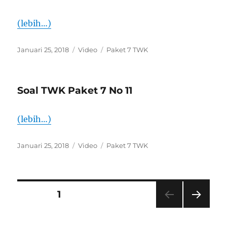
(lebih…)
Diposkan
Format
Kategori
Januari 25, 2018
Video
Paket 7 TWK
pada
Soal TWK Paket 7 No 11
(lebih…)
Diposkan
Format
Kategori
Januari 25, 2018
Video
Paket 7 TWK
pada
Paginasi
LAMAN
1
LAM
pos
AN