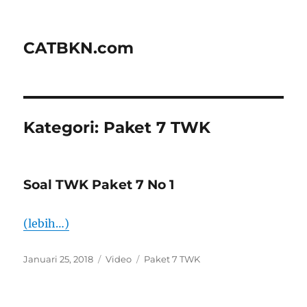
CATBKN.com
Kategori:
Paket 7 TWK
Soal TWK Paket 7 No 1
(lebih…)
Diposkan
Format
Kategori
Januari 25, 2018
Video
Paket 7 TWK
pada