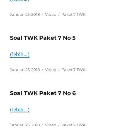
Diposkan
Format
Kategori
Januari 25, 2018
Video
Paket 7 TWK
pada
Soal TWK Paket 7 No 5
(lebih…)
Diposkan
Format
Kategori
Januari 25, 2018
Video
Paket 7 TWK
pada
Soal TWK Paket 7 No 6
(lebih…)
Diposkan
Format
Kategori
Januari 25, 2018
Video
Paket 7 TWK
pada