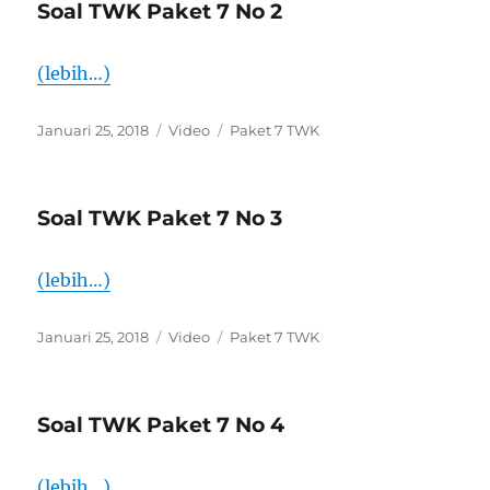
Soal TWK Paket 7 No 2
(lebih…)
Diposkan
Format
Kategori
Januari 25, 2018
Video
Paket 7 TWK
pada
Soal TWK Paket 7 No 3
(lebih…)
Diposkan
Format
Kategori
Januari 25, 2018
Video
Paket 7 TWK
pada
Soal TWK Paket 7 No 4
(lebih…)