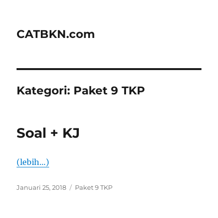
CATBKN.com
Kategori:
Paket 9 TKP
Soal + KJ
(lebih…)
Diposkan
Kategori
Januari 25, 2018
Paket 9 TKP
pada