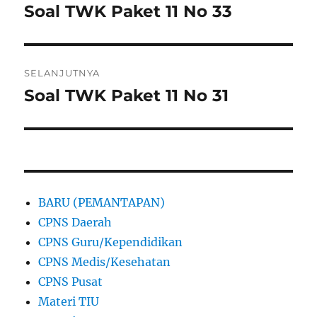
pos
Soal TWK Paket 11 No 33
Pos
sebelumnya:
SELANJUTNYA
Soal TWK Paket 11 No 31
Pos
berikutnya:
BARU (PEMANTAPAN)
CPNS Daerah
CPNS Guru/Kependidikan
CPNS Medis/Kesehatan
CPNS Pusat
Materi TIU