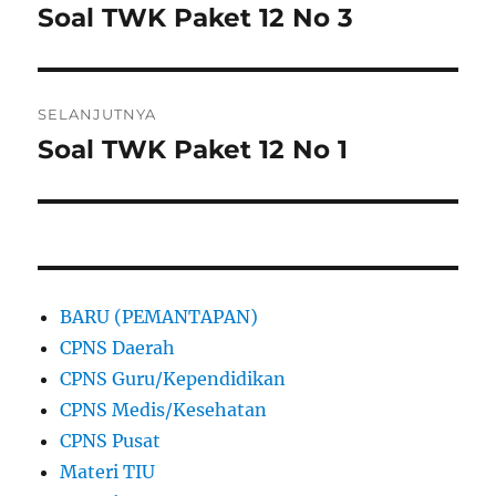
pos
Soal TWK Paket 12 No 3
Pos
sebelumnya:
SELANJUTNYA
Soal TWK Paket 12 No 1
Pos
berikutnya:
BARU (PEMANTAPAN)
CPNS Daerah
CPNS Guru/Kependidikan
CPNS Medis/Kesehatan
CPNS Pusat
Materi TIU