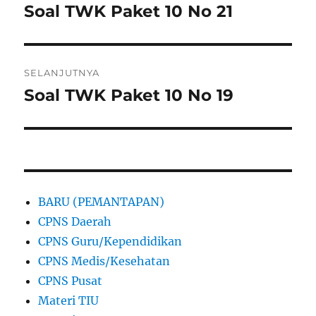
pos
Soal TWK Paket 10 No 21
Pos
sebelumnya:
SELANJUTNYA
Soal TWK Paket 10 No 19
Pos
berikutnya:
BARU (PEMANTAPAN)
CPNS Daerah
CPNS Guru/Kependidikan
CPNS Medis/Kesehatan
CPNS Pusat
Materi TIU