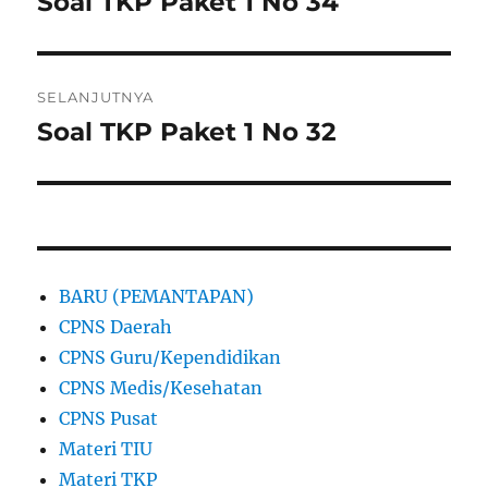
Soal TKP Paket 1 No 34
Pos
sebelumnya:
SELANJUTNYA
Soal TKP Paket 1 No 32
Pos
berikutnya:
BARU (PEMANTAPAN)
CPNS Daerah
CPNS Guru/Kependidikan
CPNS Medis/Kesehatan
CPNS Pusat
Materi TIU
Materi TKP