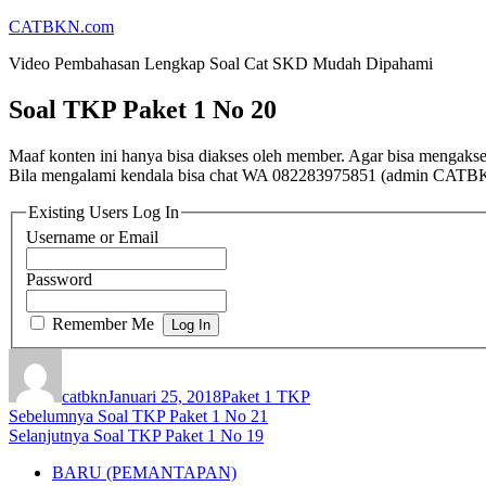
Lompat
CATBKN.com
ke
Video Pembahasan Lengkap Soal Cat SKD Mudah Dipahami
konten
Soal TKP Paket 1 No 20
Maaf konten ini hanya bisa diakses oleh member. Agar bisa mengaks
Bila mengalami kendala bisa chat WA 082283975851 (admin CATB
Existing Users Log In
Username or Email
Password
Remember Me
Penulis
Diposkan
Kategori
pada
catbkn
Januari 25, 2018
Paket 1 TKP
Navigasi
Pos
Sebelumnya
Soal TKP Paket 1 No 21
Pos
sebelumnya:
Selanjutnya
Soal TKP Paket 1 No 19
pos
berikutnya:
BARU (PEMANTAPAN)