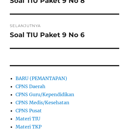
Soal TIU Paket 9 No 8
Pos
sebelumnya:
SELANJUTNYA
Soal TIU Paket 9 No 6
Pos
berikutnya:
BARU (PEMANTAPAN)
CPNS Daerah
CPNS Guru/Kependidikan
CPNS Medis/Kesehatan
CPNS Pusat
Materi TIU
Materi TKP