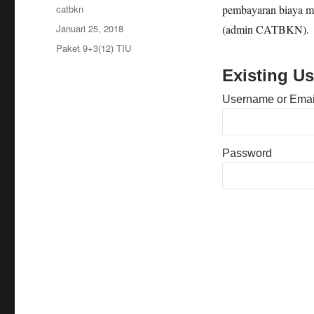
Penulis
catbkn
pembayaran biaya m
Diposkan
Januari 25, 2018
(admin CATBKN).
pada
Kategori
Paket 9+3(12) TIU
Existing Us
Username or Emai
Password