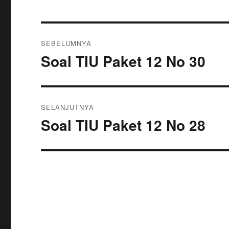
Navigasi
SEBELUMNYA
pos
Soal TIU Paket 12 No 30
Pos
sebelumnya:
SELANJUTNYA
Soal TIU Paket 12 No 28
Pos
berikutnya: