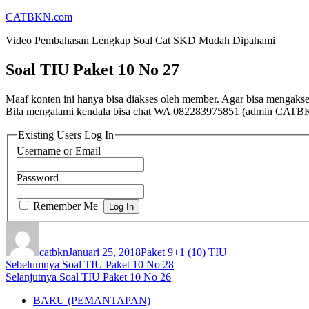
Lompat
CATBKN.com
ke
Video Pembahasan Lengkap Soal Cat SKD Mudah Dipahami
konten
Soal TIU Paket 10 No 27
Maaf konten ini hanya bisa diakses oleh member. Agar bisa mengaks
Bila mengalami kendala bisa chat WA 082283975851 (admin CATB
Existing Users Log In
Username or Email
Password
Remember Me
Penulis
Diposkan
Kategori
pada
catbkn
Januari 25, 2018
Paket 9+1 (10) TIU
Navigasi
Pos
Sebelumnya
Soal TIU Paket 10 No 28
Pos
sebelumnya:
Selanjutnya
Soal TIU Paket 10 No 26
pos
berikutnya:
BARU (PEMANTAPAN)