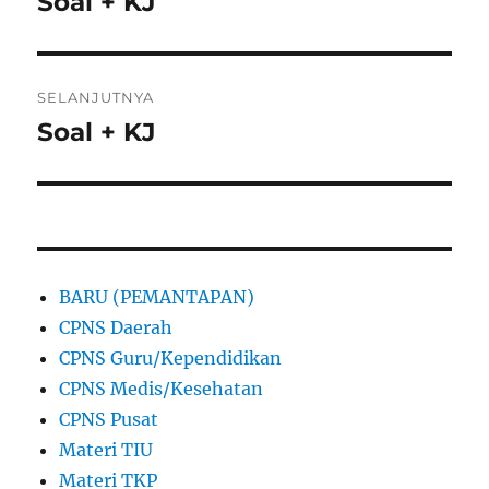
Soal + KJ
Pos
sebelumnya:
SELANJUTNYA
Soal + KJ
Pos
berikutnya:
BARU (PEMANTAPAN)
CPNS Daerah
CPNS Guru/Kependidikan
CPNS Medis/Kesehatan
CPNS Pusat
Materi TIU
Materi TKP