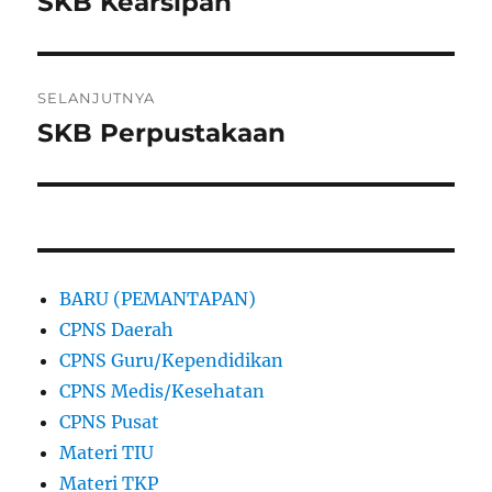
SKB Kearsipan
Pos
sebelumnya:
SELANJUTNYA
SKB Perpustakaan
Pos
berikutnya:
BARU (PEMANTAPAN)
CPNS Daerah
CPNS Guru/Kependidikan
CPNS Medis/Kesehatan
CPNS Pusat
Materi TIU
Materi TKP