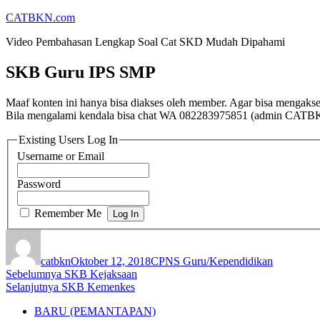
Lompat
CATBKN.com
ke
Video Pembahasan Lengkap Soal Cat SKD Mudah Dipahami
konten
SKB Guru IPS SMP
Maaf konten ini hanya bisa diakses oleh member. Agar bisa mengaks
Bila mengalami kendala bisa chat WA 082283975851 (admin CATB
Existing Users Log In
Username or Email
Password
Remember Me
Penulis
Diposkan
Kategori
pada
catbkn
Oktober 12, 2018
CPNS Guru/Kependidikan
Navigasi
Pos
Sebelumnya
SKB Kejaksaan
Pos
sebelumnya:
Selanjutnya
SKB Kemenkes
pos
berikutnya:
BARU (PEMANTAPAN)