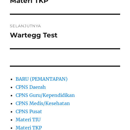
Materi TKP
Pos
sebelumnya:
SELANJUTNYA
Wartegg Test
Pos
berikutnya:
BARU (PEMANTAPAN)
CPNS Daerah
CPNS Guru/Kependidikan
CPNS Medis/Kesehatan
CPNS Pusat
Materi TIU
Materi TKP